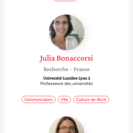
Julia
Bonaccorsi
Julia
Bonaccorsi
Recherche
– France
Université Lumière Lyon 2
Professeure des universités
Communication
Ville
Culture de l’écrit
Fanny
Chevalier