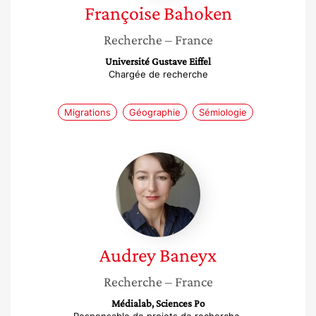
Françoise
Bahoken
Recherche
– France
Université Gustave Eiffel
Chargée de recherche
Migrations
Géographie
Sémiologie
Audrey
Baneyx
Audrey
Baneyx
Recherche
– France
Médialab, Sciences Po