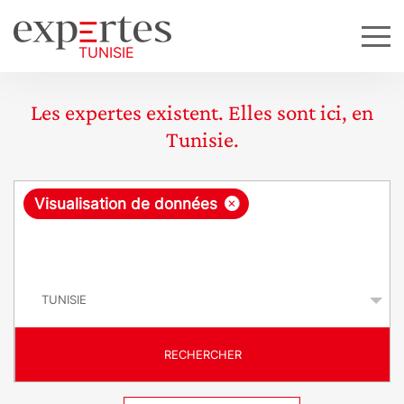
Les expertes existent. Elles sont ici, en
Tunisie.
R
×
Visualisation de données
e
q
P
u
a
y
ê
s
t
RECHERCHER
e