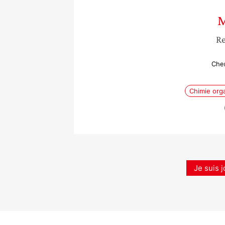
M
Re
Che
Chimie org
Je suis j