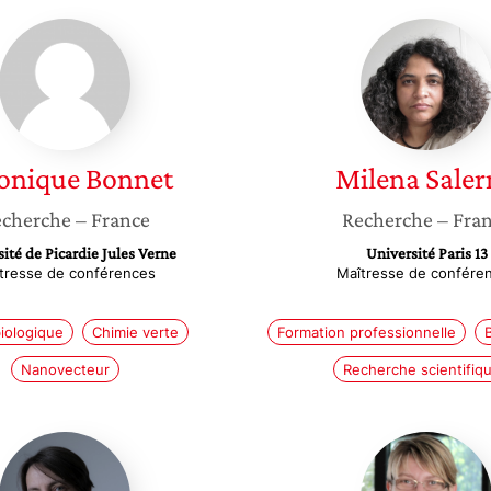
Véronique
Milena
Bonnet
Salerno
onique
Bonnet
Milena
Saler
cherche
– France
Recherche
– Fra
ité de Picardie Jules Verne
Université Paris 13
tresse de conférences
Maîtresse de confére
iologique
Chimie verte
Formation professionnelle
Nanovecteur
Recherche scientifiq
Clotilde
Sylvie
Policar
Ducki