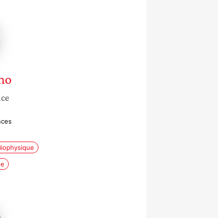
no
nce
nces
Biophysique
ue