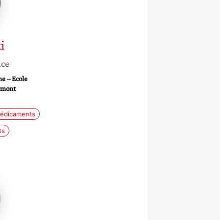
i
nce
e – Ecole
rmont
édicaments
ts