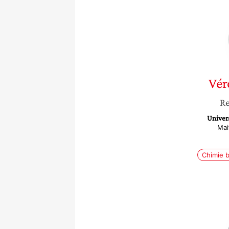
Vér
Re
Univers
Mai
Chimie b