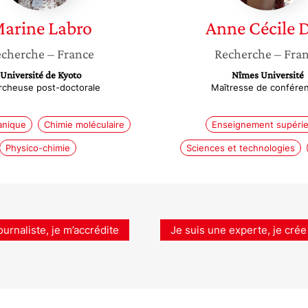
arine
Labro
Anne Cécile
cherche
– France
Recherche
– Fra
Université de Kyoto
Nîmes Université
rcheuse post-doctorale
Maîtresse de confére
anique
Chimie moléculaire
Enseignement supérie
Physico-chimie
Sciences et technologies
ournaliste, je m’accrédite
Je suis une experte, je crée