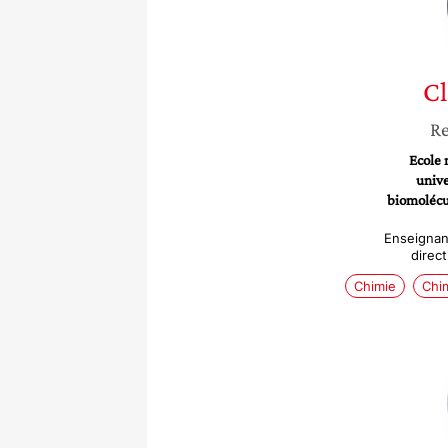
Cl
Re
Ecole 
unive
biomoléc
Enseignan
direc
Chimie
Chim