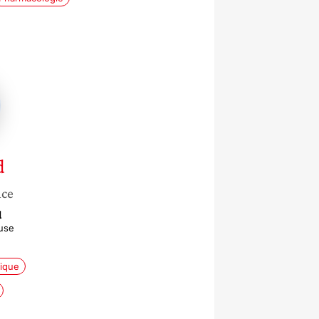
d
nce
d
use
gique