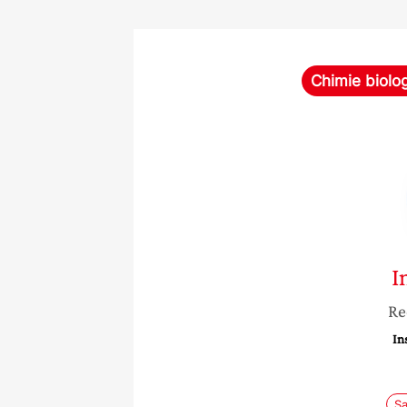
Chimie biolo
I
Re
In
S