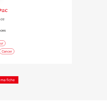
Duc
nce
nces
ur
Cancer
 ma fiche