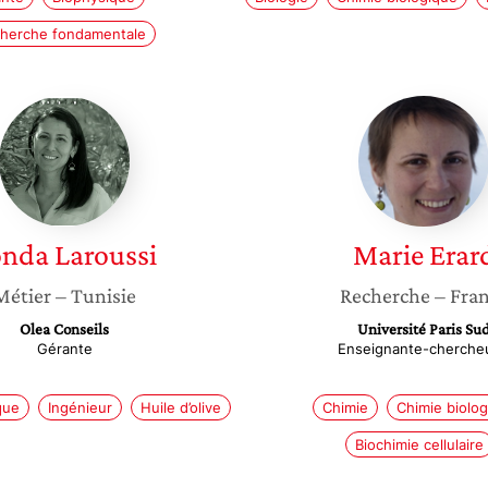
herche fondamentale
Sonda
Marie
Laroussi
Erard
onda
Laroussi
Marie
Erar
Métier
– Tunisie
Recherche
– Fra
Olea Conseils
Université Paris Su
Gérante
Enseignante-cherche
que
Ingénieur
Huile d’olive
Chimie
Chimie biolo
Biochimie cellulaire