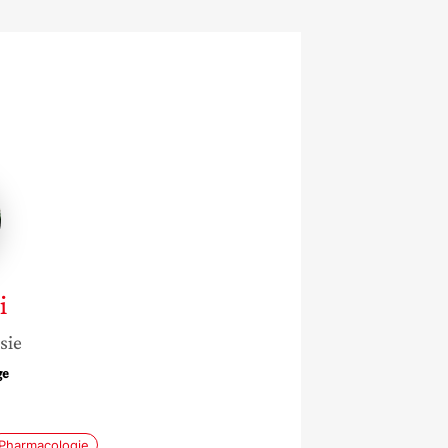
i
sie
ge
Pharmacologie