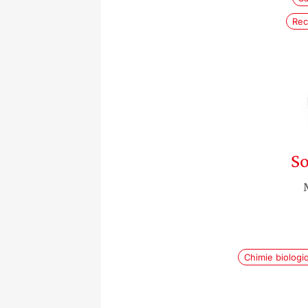
Rec
S
Chimie biologi