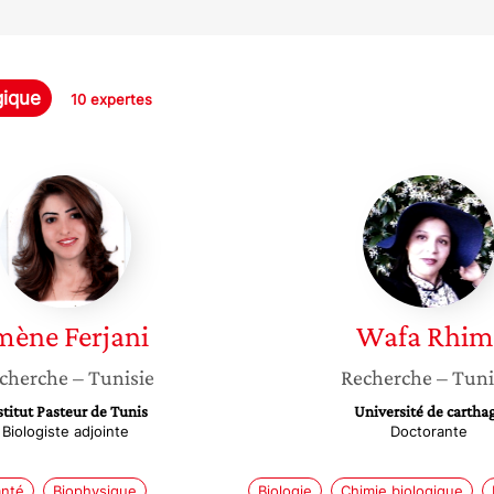
gique
10 expertes
Imène
Wafa
Ferjani
Rhimi
mène
Ferjani
Wafa
Rhim
cherche
– Tunisie
Recherche
– Tuni
stitut Pasteur de Tunis
Université de cartha
Biologiste adjointe
Doctorante
anté
Biophysique
Biologie
Chimie biologique