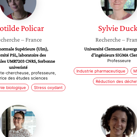
otilde
Policar
Sylvie
Duck
cherche
– France
Recherche
– Fra
normale Supérieure (Ulm),
Université Clermont Auvergn
rsité PSL, laboratoire des
d’ingénieurs SIGMA Cle
Professeure
ules UMR7203 CNRS, Sorbonne
univeristé
Industrie pharmaceutique
M
te-chercheuse, professeure,
trice des études sciences
Réduction des déche
ie biologique
Stress oxydant
Marine
Anne
Labro
Cécile
Duc