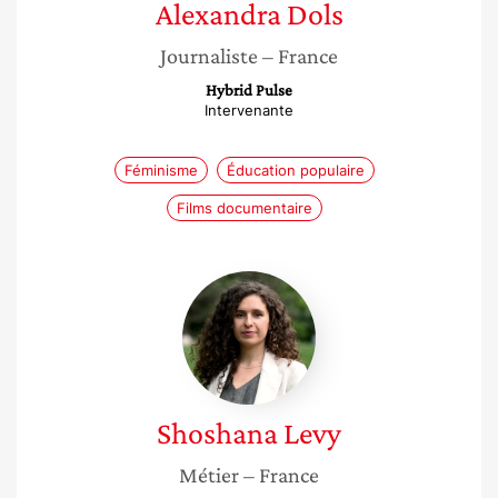
Alexandra
Dols
Journaliste
– France
Hybrid Pulse
Intervenante
Féminisme
Éducation populaire
Films documentaire
Shoshana
Levy
Shoshana
Levy
Métier
– France