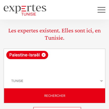
Les expertes existent. Elles sont ici, en
Tunisie.
R
×
Palestine-Israël
e
q
P
u
a
y
ê
s
t
RECHERCHER
e