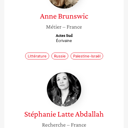
Anne
Brunswic
Métier
– France
Actes Sud
Écrivaine
Littérature
Russie
Palestine-Israël
Stéphanie
Latte
Abdallah
Stéphanie
Latte Abdallah
Recherche
– France