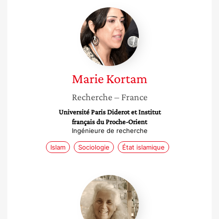
Marie
Kortam
Marie
Kortam
Recherche
– France
Université Paris Diderot et Institut
français du Proche-Orient
Ingénieure de recherche
Islam
Sociologie
État islamique
Anne
Brunswic