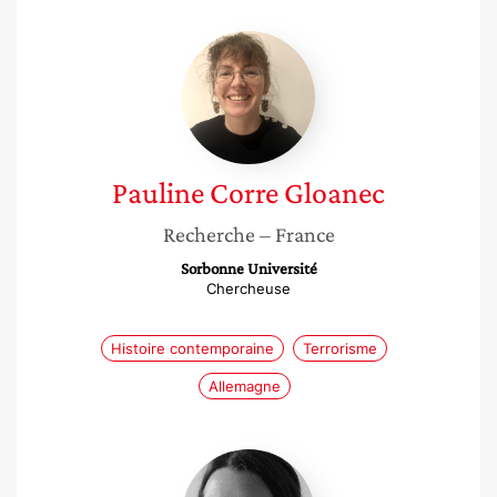
Pauline
Corre
Gloanec
Pauline
Corre Gloanec
Recherche
– France
Sorbonne Université
Chercheuse
Histoire contemporaine
Terrorisme
Allemagne
Stefania
Voli