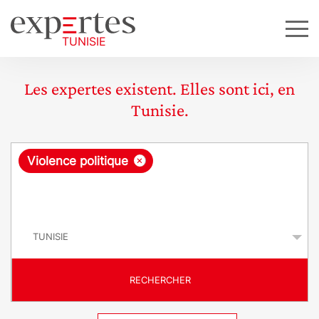
Les expertes existent. Elles sont ici, en
Tunisie.
R
×
Violence politique
e
q
P
u
a
y
ê
s
t
RECHERCHER
e