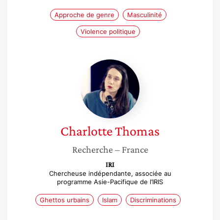
Approche de genre
Masculinité
Violence politique
Charlotte
Thomas
Charlotte
Thomas
Recherche
– France
IRI
Chercheuse indépendante, associée au
programme Asie-Pacifique de l’IRIS
Ghettos urbains
Islam
Discriminations