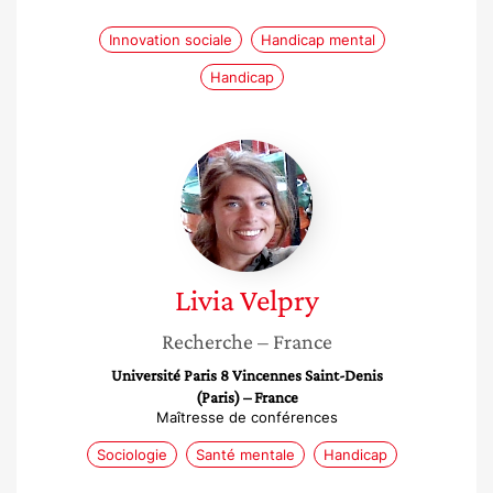
Innovation sociale
Handicap mental
Handicap
Livia
Velpry
Livia
Velpry
Recherche
– France
Université Paris 8 Vincennes Saint-Denis
(Paris) – France
Maîtresse de conférences
Sociologie
Santé mentale
Handicap