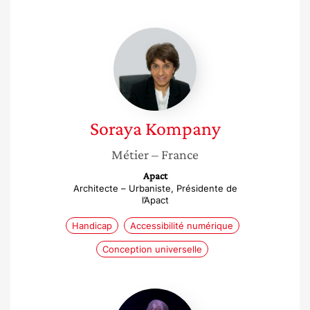
Soraya
Kompany
Soraya
Kompany
Métier
– France
Apact
Architecte – Urbaniste, Présidente de
l’Apact
Handicap
Accessibilité numérique
Conception universelle
Nadalette
La