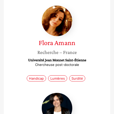
Flora
Amann
Flora
Amann
Recherche
– France
Université Jean Monnet Saint-Étienne
Chercheuse post-doctorale
Handicap
Lumières
Surdité
Joe
Francois