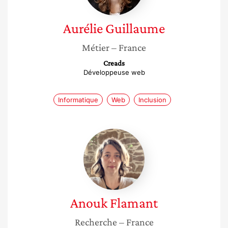
Aurélie
Guillaume
Métier
– France
Creads
Développeuse web
Informatique
Web
Inclusion
Anouk
Flamant
Anouk
Flamant
Recherche
– France