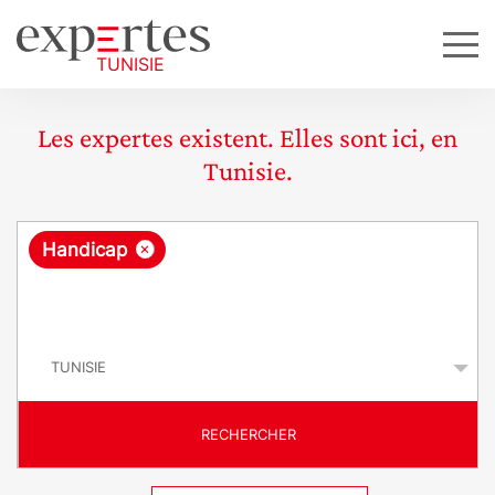
Les expertes existent. Elles sont ici, en
Tunisie.
R
×
Handicap
e
q
P
u
a
y
ê
s
t
RECHERCHER
e