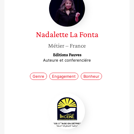
Fonta
Nadalette
La Fonta
Métier
– France
Editions Fauves
Auteure et conferenciére
Genre
Engagement
Bonheur
Souad
Chikhi