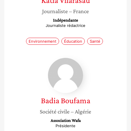
Katia
Vilarasau
Journaliste
– France
Indépendante
Journaliste rédactrice
Environnement
Éducation
Santé
Badia
Boufama
Badia
Boufama
Société civile
– Algérie
Association Wafa
Présidente