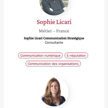
Sophie
Licari
Métier
– France
Sophie Licari Communication Stratégique
Consultante
Communication numérique
E-réputation
Communication des organisations
Aurore
Van
de
Winkel