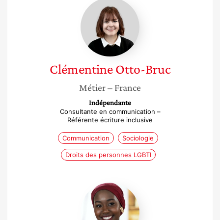
Clémentine
Otto-
Bruc
Clémentine
Otto-Bruc
Métier
– France
Indépendante
Consultante en communication –
Référente écriture inclusive
Communication
Sociologie
Droits des personnes LGBTI
Rabyatou
Diallo