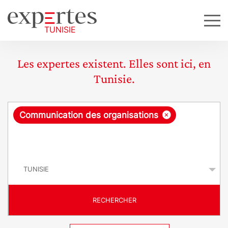
Les expertes existent. Elles sont ici, en
Tunisie.
R
×
Communication des organisations
e
q
P
u
a
y
ê
s
t
RECHERCHER
e