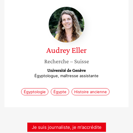
Audrey
Eller
Audrey
Eller
Recherche
– Suisse
Université de Genève
Égyptologue, maîtresse assistante
Égyptologie
Égypte
Histoire ancienne
Je suis journaliste, je m’accrédite