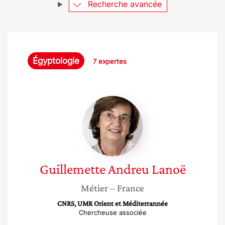
Recherche avancée
Égyptologie
7 expertes
Guillemette
Andreu
Lanoë
Guillemette
Andreu Lanoë
Métier
– France
CNRS, UMR Orient et Méditerrannée
Chercheuse associée