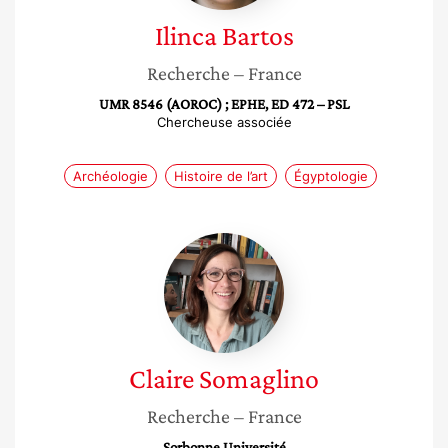
Ilinca
Bartos
Recherche
– France
UMR 8546 (AOROC) ; EPHE, ED 472 – PSL
Chercheuse associée
Archéologie
Histoire de l’art
Égyptologie
Claire
Somaglino
Claire
Somaglino
Recherche
– France
Sorbonne Université