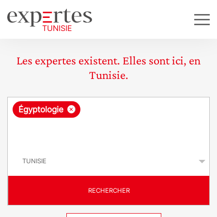
Les expertes existent. Elles sont ici, en
Tunisie.
R
×
Égyptologie
e
q
P
u
a
y
ê
s
t
RECHERCHER
e