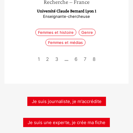
Recherche
– France
Université Claude Bernard Lyon 1
Enseignante-chercheuse
Femmes et histoire
Genre
Femmes et médias
1
2
3
…
6
7
8
Je suis journaliste, je m’accrédite
Je suis une experte, je crée ma fiche