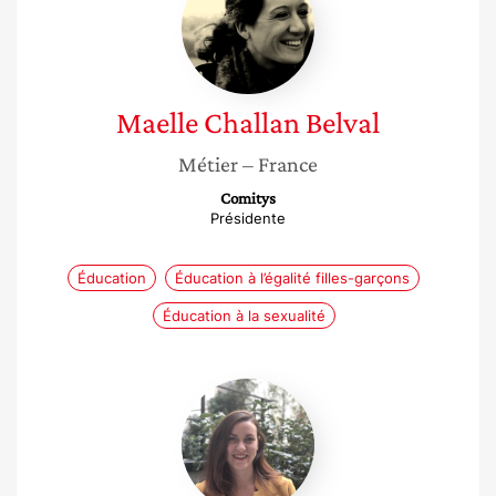
Belval
Maelle
Challan Belval
Métier
– France
Comitys
Présidente
Éducation
Éducation à l’égalité filles-garçons
Éducation à la sexualité
Emilie
Letocart-
calame