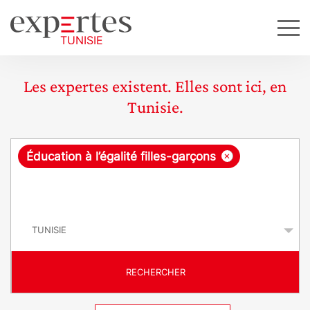
Les expertes existent. Elles sont ici, en
Tunisie.
R
×
Éducation à l’égalité filles-garçons
e
q
P
u
a
y
ê
s
t
RECHERCHER
e