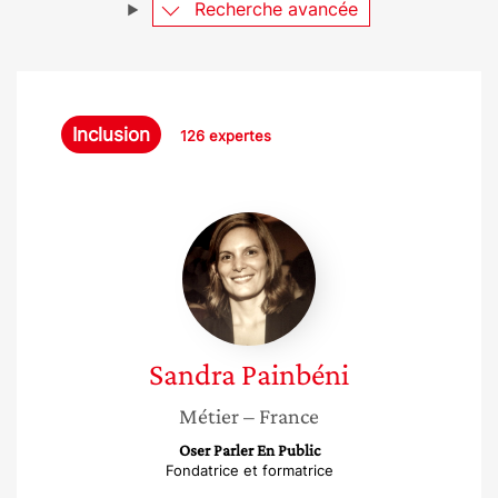
Recherche avancée
Inclusion
126 expertes
Sandra
Painbéni
Sandra
Painbéni
Métier
– France
Oser Parler En Public
Fondatrice et formatrice