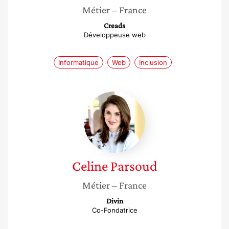
Métier
– France
Creads
Développeuse web
Informatique
Web
Inclusion
Celine
Parsoud
Celine
Parsoud
Métier
– France
Divin
Co-Fondatrice