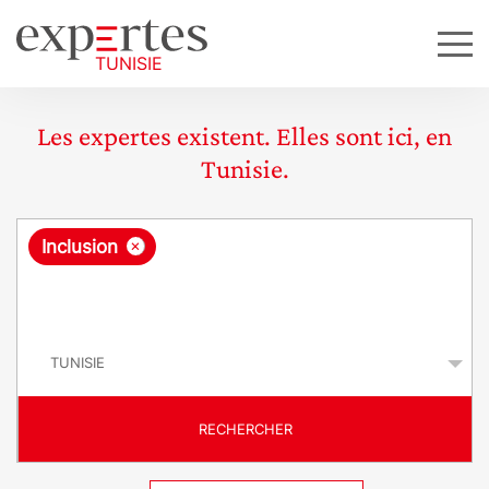
Les expertes existent. Elles sont ici, en
Tunisie.
R
×
Inclusion
e
q
P
u
a
y
ê
s
t
RECHERCHER
e