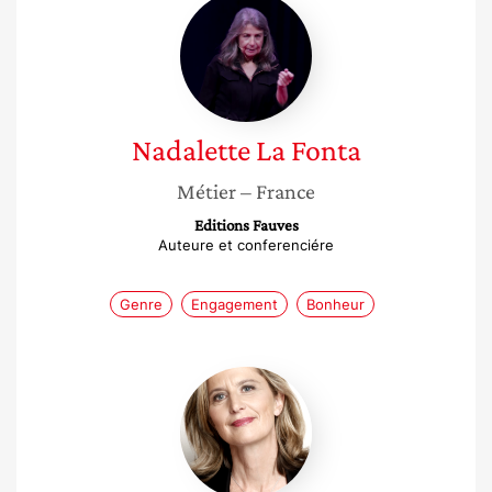
Nadalette
La
Fonta
Nadalette
La Fonta
Métier
– France
Editions Fauves
Auteure et conferenciére
Genre
Engagement
Bonheur
Sophie
Muffang