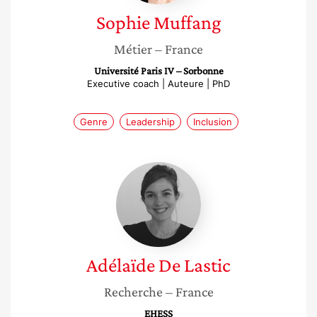
Sophie
Muffang
Métier
– France
Université Paris IV – Sorbonne
Executive coach | Auteure | PhD
Genre
Leadership
Inclusion
Adélaïde
De
Lastic
Adélaïde
De Lastic
Recherche
– France
EHESS