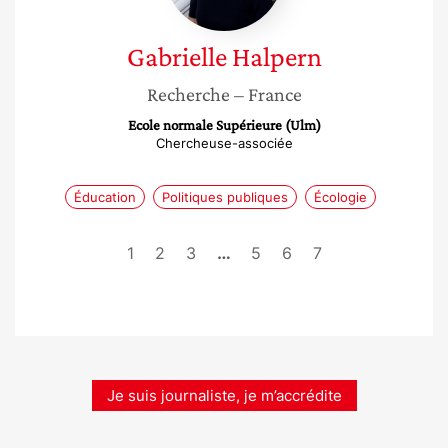
Gabrielle
Halpern
Recherche
– France
Ecole normale Supérieure (Ulm)
Chercheuse-associée
Éducation
Politiques publiques
Écologie
1
2
3
…
5
6
7
Je suis journaliste, je m’accrédite