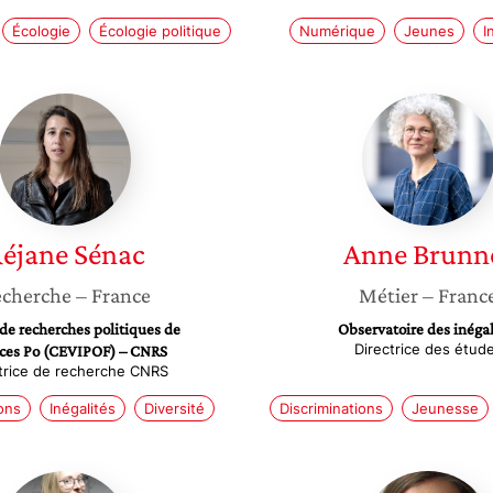
Écologie
Écologie politique
Numérique
Jeunes
I
Réjane
Anne
Sénac
Brunner
éjane
Sénac
Anne
Brunn
cherche
– France
Métier
– Franc
de recherches politiques de
Observatoire des inégal
Directrice des étud
ces Po (CEVIPOF) – CNRS
trice de recherche CNRS
ons
Inégalités
Diversité
Discriminations
Jeunesse
Aurore
Clément