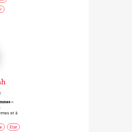
r
ah
e
femmes –
e
mmes et à
e
État