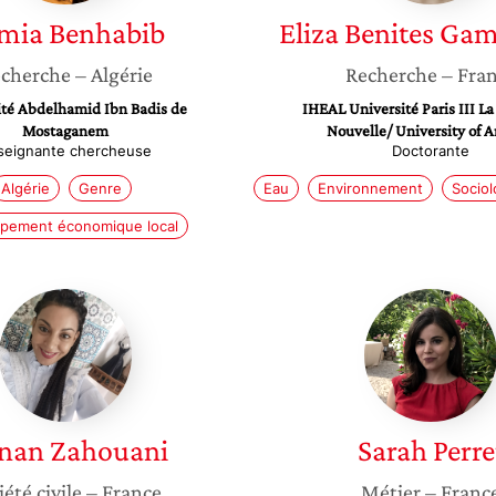
mia
Benhabib
Eliza
Benites Gam
cherche
– Algérie
Recherche
– Fra
ité Abdelhamid Ibn Badis de
IHEAL Université Paris III L
Mostaganem
Nouvelle/ University of A
seignante chercheuse
Doctorante
Algérie
Genre
Eau
Environnement
Sociol
pement économique local
Hanan
Sarah
Zahouani
Perret
nan
Zahouani
Sarah
Perre
iété civile
– France
Métier
– Franc