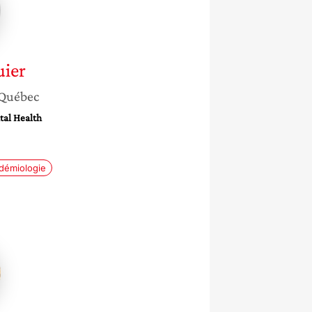
uier
Québec
tal Health
démiologie
azio