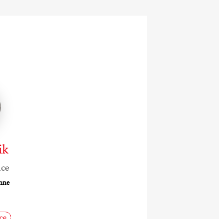
ik
nce
onne
nce