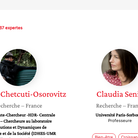
67 expertes
Natacha
Claudia
Chetcuti-
Senik
Osorovitz
Chetcuti-Osorovitz
Claudia
Sen
cherche
– France
Recherche
– Fra
te-Chercheur -HDR- Centrale
Université Paris-Sorb
Professeure
 – Chercheure au laboratoire
tutions et Dynamiques de
e et de la Société (IDHES-UMR
Bien-être
Croissa