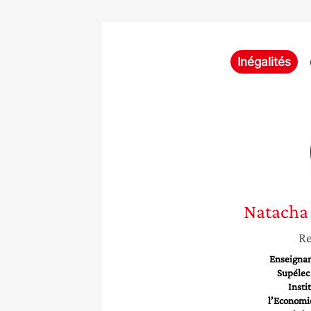
Inégalités
Natacha
Re
Enseignan
Supélec
Insti
l’Economi