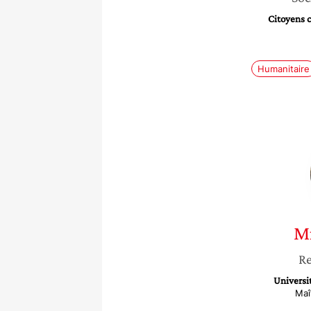
Citoyens c
Humanitaire
Mi
Re
Universi
Maî