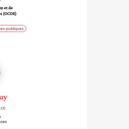
on et de
s (OCDE)
ques publiques
uy
nce
n
nces