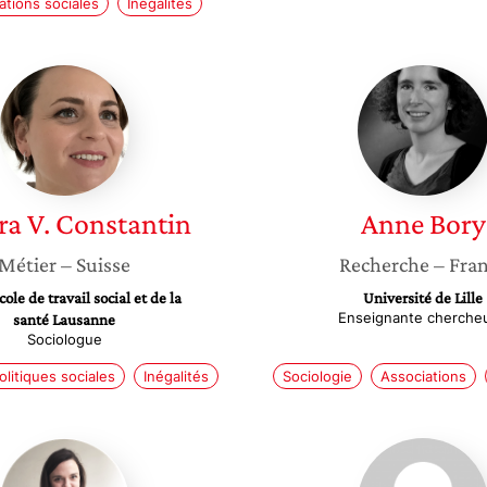
tions sociales
Inégalités
Sandra
Anne
V.
Bory
Constantin
a V.
Constantin
Anne
Bory
Métier
– Suisse
Recherche
– Fra
ole de travail social et de la
Université de Lille
Enseignante cherche
santé Lausanne
Sociologue
olitiques sociales
Inégalités
Sociologie
Associations
Nolwenn
Florenc
Anier
Perquie