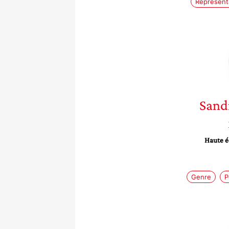
Représenta
Sandr
Haute éc
Genre
P