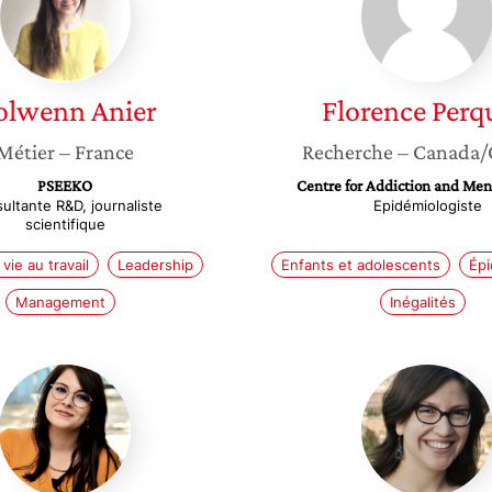
olwenn
Anier
Florence
Perq
Métier
– France
Recherche
– Canada/
PSEEKO
Centre for Addiction and Men
ultante R&D, journaliste
Epidémiologiste
scientifique
vie au travail
Leadership
Enfants et adolescents
Épi
Management
Inégalités
Lamia
Eliza
Benhabib
Benites
Gambir