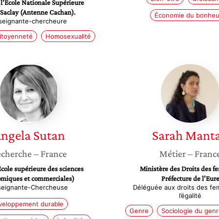
 l’Ecole Nationale Supérieure
-Saclay (Antenne Cachan).
Économie du bonheu
seignante-chercheure
itoyenneté
Homosexualité
Angela
Sarah
Sutan
Mantah
ngela
Sutan
Sarah
Mant
cherche
– France
Métier
– Franc
cole supérieure des sciences
Ministère des Droits des 
miques et commerciales)
Préfecture de l’Eur
seignante-Chercheuse
Déléguée aux droits des fe
l’égalité
veloppement durable
Genre
Sociologie du genr