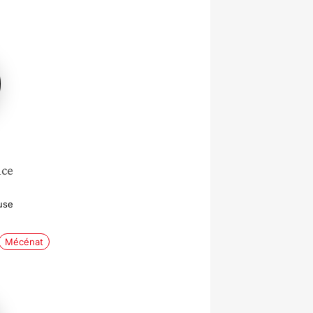
nce
use
Mécénat
e
r