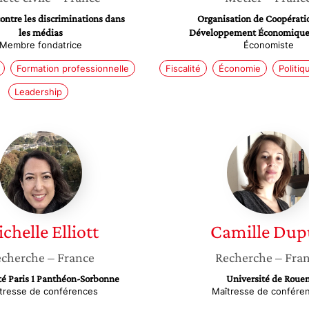
ontre les discriminations dans
Organisation de Coopérati
les médias
Développement Économique
Membre fondatrice
Économiste
Formation professionnelle
Fiscalité
Économie
Politi
Leadership
Michelle
Camille
Elliott
Dupuy
chelle
Elliott
Camille
Dup
cherche
– France
Recherche
– Fra
té Paris 1 Panthéon-Sorbonne
Université de Roue
tresse de conférences
Maîtresse de confére