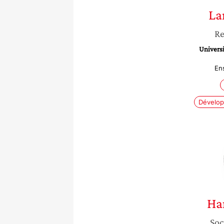
La
Re
Univers
En
Dévelop
Ha
Soc