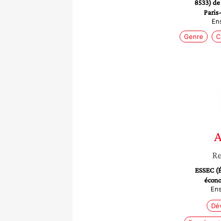
8533) de
Paris
En
Genre
C
A
Re
ESSEC (É
écono
En
Dé