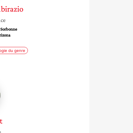
birazio
nce
a Sorbonne
rizona
ogie du genre
t
e