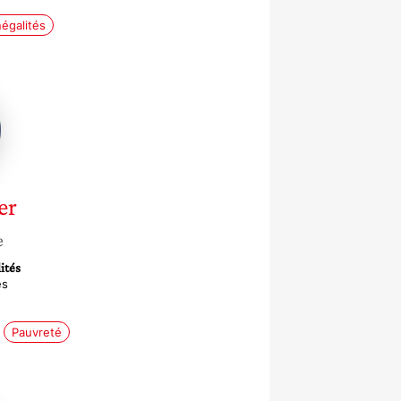
négalités
er
e
ités
es
Pauvreté
ine