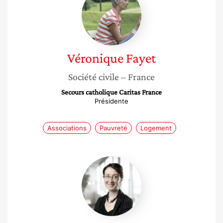
Fayet
Véronique
Fayet
Société civile
– France
Secours catholique Caritas France
Présidente
Associations
Pauvreté
Logement
Béatrice
Néré