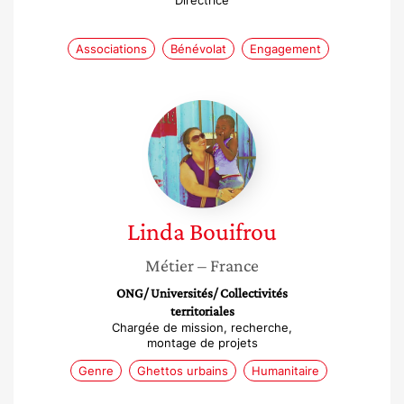
Directrice
Associations
Bénévolat
Engagement
Linda
Bouifrou
Linda
Bouifrou
Métier
– France
ONG/ Universités/ Collectivités
territoriales
Chargée de mission, recherche,
montage de projets
Genre
Ghettos urbains
Humanitaire