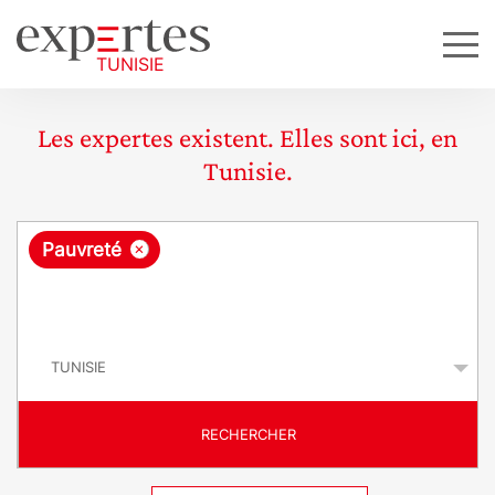
Les expertes existent. Elles sont ici, en
Tunisie.
R
×
Pauvreté
e
q
P
u
a
y
ê
s
t
RECHERCHER
e