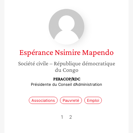
Espérance
Nsimire
Mapendo
Espérance
Nsimire Mapendo
Société civile
– République démocratique
du Congo
PERACOP/RDC
Présidente du Conseil d’Administration
Associations
Pauvreté
Emploi
1
2