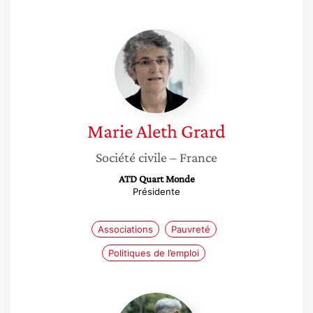
Marie
Aleth
Grard
Marie Aleth
Grard
Société civile
– France
ATD Quart Monde
Présidente
Associations
Pauvreté
Politiques de l’emploi
Véronique