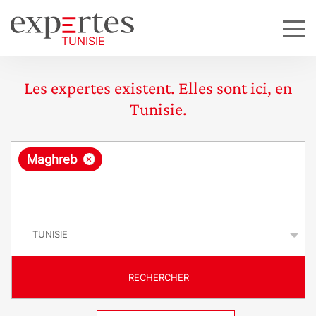
Les expertes existent. Elles sont ici, en
Tunisie.
R
×
Maghreb
e
q
P
u
a
y
ê
s
t
RECHERCHER
e