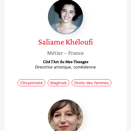
Saliame
Khéloufi
Saliame
Khéloufi
Métier
– France
Cité l’Art du Mes Tissages
Directrice artistique, comédienne
Citoyenneté
Maghreb
Droits des femmes
Pauline
Chabbert