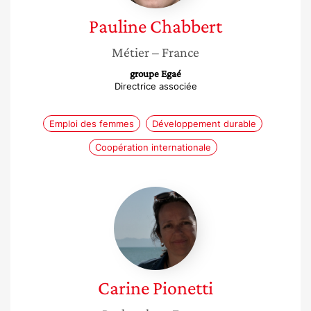
Pauline
Chabbert
Métier
– France
groupe Egaé
Directrice associée
Emploi des femmes
Développement durable
Coopération internationale
Carine
Pionetti
Carine
Pionetti