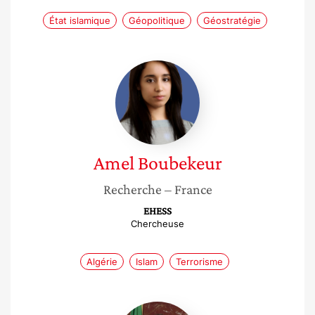
État islamique
Géopolitique
Géostratégie
Amel
Boubekeur
Amel
Boubekeur
Recherche
– France
EHESS
Chercheuse
Algérie
Islam
Terrorisme
Malika