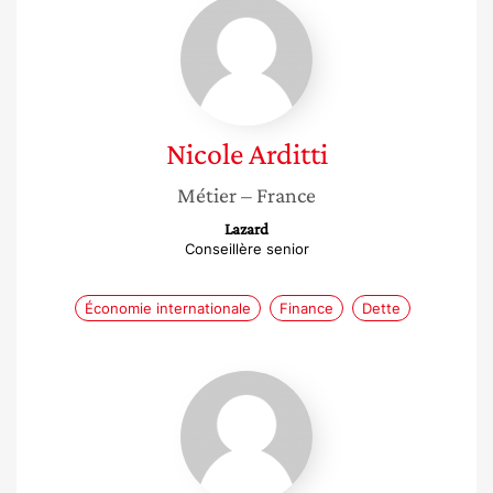
Nicole
Arditti
Nicole
Arditti
Métier
– France
Lazard
Conseillère senior
Économie internationale
Finance
Dette
Akissi
Irénée
Kadi
Kouassi