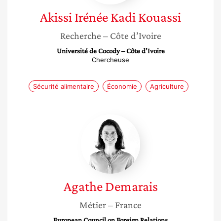
Akissi Irénée
Kadi Kouassi
Recherche
– Côte d’Ivoire
Université de Cocody – Côte d’Ivoire
Chercheuse
Sécurité alimentaire
Économie
Agriculture
Agathe
Demarais
Agathe
Demarais
Métier
– France
European Council on Foreign Relations