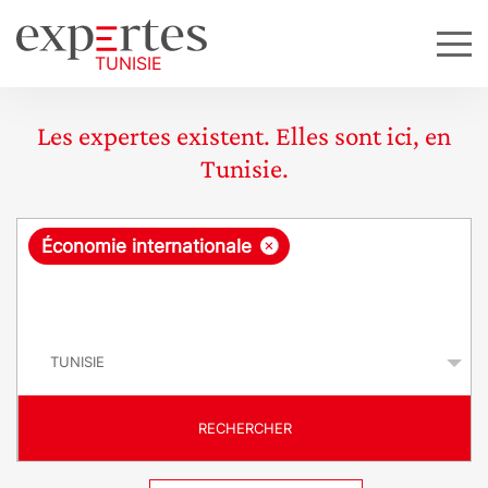
Les expertes existent. Elles sont ici, en
Tunisie.
R
×
Économie internationale
e
q
P
u
a
y
ê
s
t
RECHERCHER
e