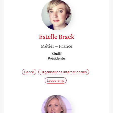
Estelle
Brack
Estelle
Brack
Métier
– France
KiraliT
Présidente
Genre
Organisations internationales
Leadership
Stéphanie
Villers