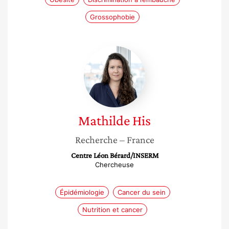
Grossophobie
Mathilde
His
Mathilde
His
Recherche
– France
Centre Léon Bérard/INSERM
Chercheuse
Épidémiologie
Cancer du sein
Nutrition et cancer