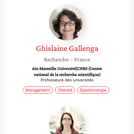
Ghislaine
Gallenga
Ghislaine
Gallenga
Recherche
– France
Aix-Marseille Université|CNRS (Centre
national de la recherche scientifique)
Professeure des universités
Management
Obésité
Épistémologie
Maude
Le
Gall