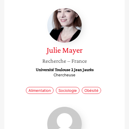
Julie
Mayer
Julie
Mayer
Recherche
– France
Université Toulouse 2 Jean Jaurès
Chercheuse
Alimentation
Sociologie
Obésité
Audrey
Arnoult