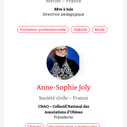
Métier
– France
Rêve à Soie
Directrice pédagogique
Formation professionnelle
Obésité
Mode
Anne-
Sophie
Joly
Anne-Sophie
Joly
Société civile
– France
CNAO – Collectif National des
Associations d’Obèses
Présidente
Obésité
Discrimination à l’embauche