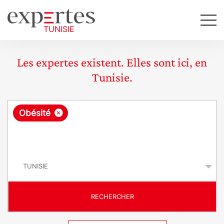
Les expertes existent. Elles sont ici, en
Tunisie.
R
×
Obésité
e
q
P
u
a
y
ê
s
t
RECHERCHER
e