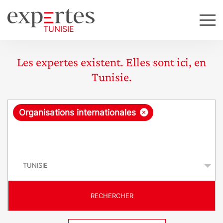
Les expertes existent. Elles sont ici, en
Tunisie.
R
×
Organisations internationales
e
q
P
u
a
y
ê
s
t
RECHERCHER
e