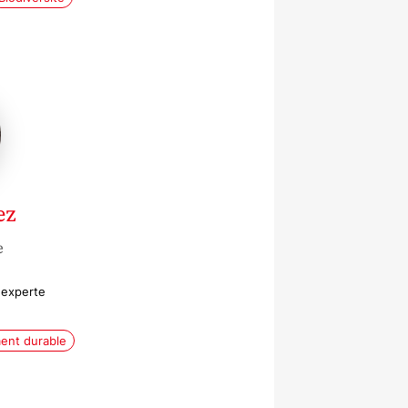
z
ez
e
 experte
ent durable