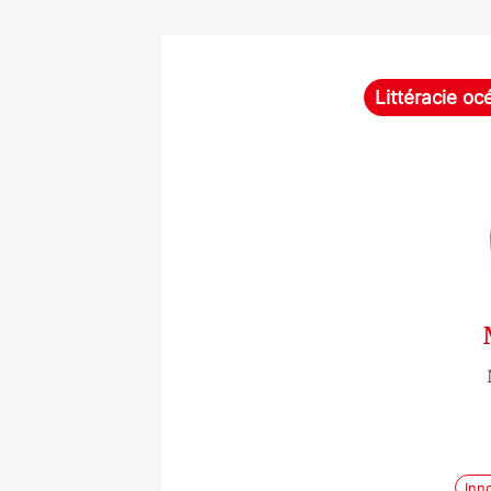
Littéracie oc
Inn