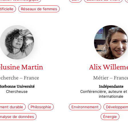
ificielle
Réseaux de femmes
Mélusine
Alix
Martin
Willeme
lusine
Martin
Alix
Willem
cherche
– France
Métier
– Franc
Sorbonne Université
Indépendante
Chercheuse
Conférencière, auteure et
internationale
ment durable
Philosophie
Environnement
Développem
nalyse de données
Énergie