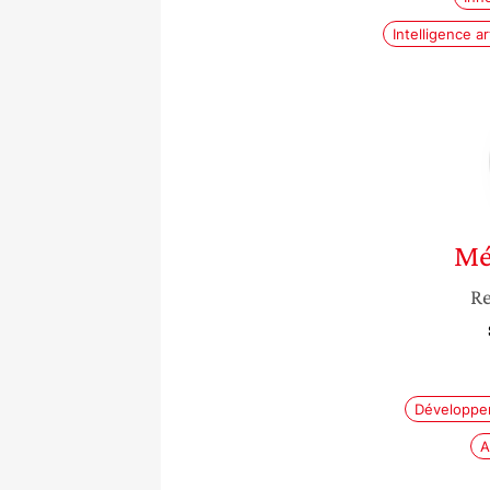
Intelligence art
Mé
Re
Développe
A