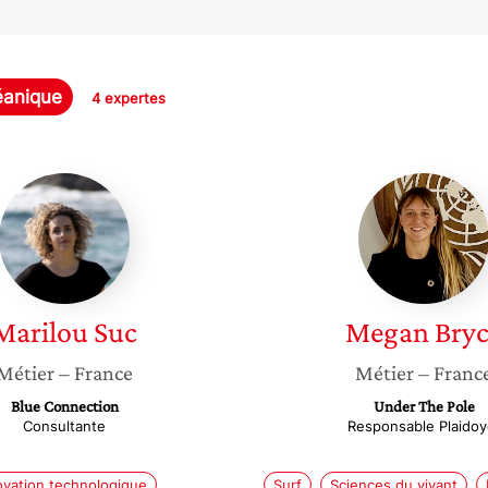
éanique
4 expertes
Marilou
Megan
Suc
Bryce
Marilou
Suc
Megan
Bry
Métier
– France
Métier
– Franc
Blue Connection
Under The Pole
Consultante
Responsable Plaidoy
ovation technologique
Surf
Sciences du vivant