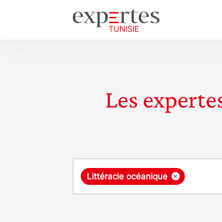
Les expertes
Requête
×
Littéracie océanique