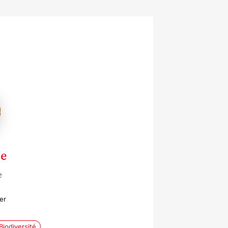
ce
e
er
Biodiversité