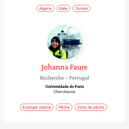
Algérie
Italie
Tunisie
Johanna
Faure
Johanna
Faure
Recherche
– Portugal
Universidade do Porto
Chercheuse
Écologie marine
Pêche
Zone de pêche