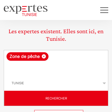
Les expertes existent. Elles sont ici, en
Tunisie.
R
×
Zone de pêche
e
q
P
u
a
y
ê
s
t
RECHERCHER
e