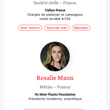
Société civile
– France
Oxfam France
Chargée de plaidoyer et campagnes
mode durable & ESS
Slow fashion
Seconde main
Réemploi
Rosalie
Mann
Rosalie
Mann
Métier
– France
No More Plastic Foundation
Présidente fondatrice, scientifique