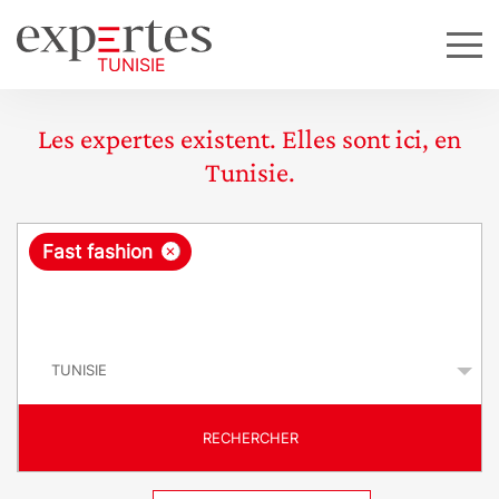
Les expertes existent. Elles sont ici, en
Tunisie.
R
×
Fast fashion
e
q
P
u
a
y
ê
s
t
RECHERCHER
e