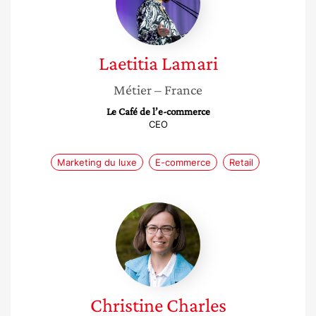
Laetitia
Lamari
Métier
– France
Le Café de l’e-commerce
CEO
Marketing du luxe
E-commerce
Retail
Christine
Charles
Christine
Charles