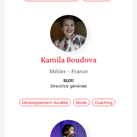
Kamila
Boudova
Kamila
Boudova
Métier
– France
SLOU
Directrice générale
Développement durable
Mode
Coaching
Laetitia
Lamari