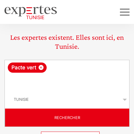
Les expertes existent. Elles sont ici, en
Tunisie.
R
×
Pacte vert
e
q
P
u
a
y
ê
s
t
RECHERCHER
e