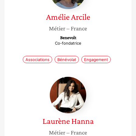
Amélie
Arcile
Métier
– France
Benevolt
Co-fondatrice
Associations
Bénévolat
Engagement
Laurène
Hanna
Laurène
Hanna
Métier
– France