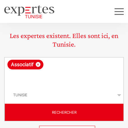
Les expertes existent. Elles sont ici, en
Tunisie.
R
×
Associatif
e
q
P
u
a
y
ê
s
t
RECHERCHER
e