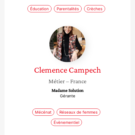
Éducation
Parentalités
Crèches
Clemence
Campech
Clemence
Campech
Métier
– France
Madame Solution
Gérante
Mécénat
Réseaux de femmes
Évènementiel