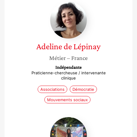
Adeline
de
Lépinay
Adeline
de Lépinay
Métier
– France
Indépendante
Praticienne-chercheuse / intervenante
clinique
Associations
Démocratie
Mouvements sociaux
Julie
Tournier