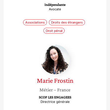
Indépendante
Avocate
Associations
Droits des étrangers
Droit pénal
Marie
Frostin
Marie
Frostin
Métier
– France
SCOP LES ENGAGEES
Directrice générale