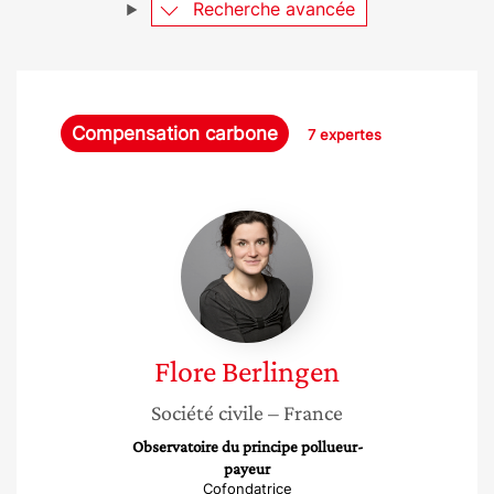
Recherche avancée
Compensation carbone
7 expertes
Flore
Berlingen
Flore
Berlingen
Société civile
– France
Observatoire du principe pollueur-
payeur
Cofondatrice