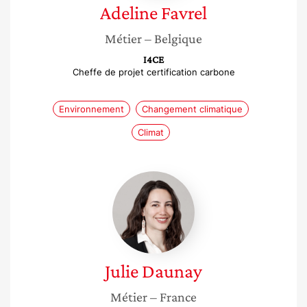
Adeline
Favrel
Métier
– Belgique
I4CE
Cheffe de projet certification carbone
Environnement
Changement climatique
Climat
Julie
Daunay
Julie
Daunay
Métier
– France