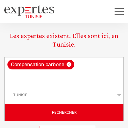
Les expertes existent. Elles sont ici, en
Tunisie.
R
×
Compensation carbone
e
q
P
u
a
y
ê
s
t
RECHERCHER
e