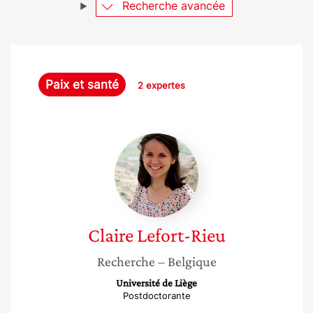
Recherche avancée
Paix et santé
2 expertes
Claire
Lefort-
Rieu
Claire
Lefort-Rieu
Recherche
– Belgique
Université de Liège
Postdoctorante