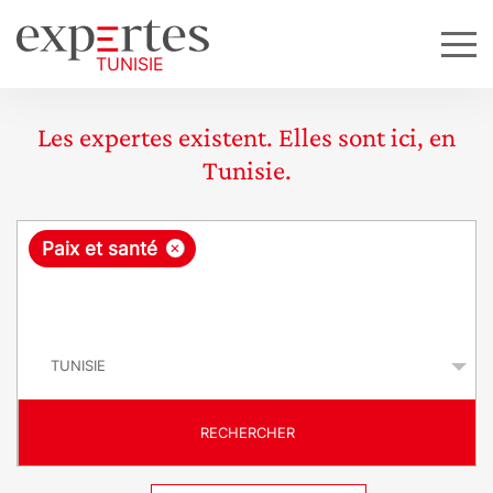
Les expertes existent. Elles sont ici, en
Tunisie.
R
×
Paix et santé
e
q
P
u
a
y
ê
s
t
RECHERCHER
e