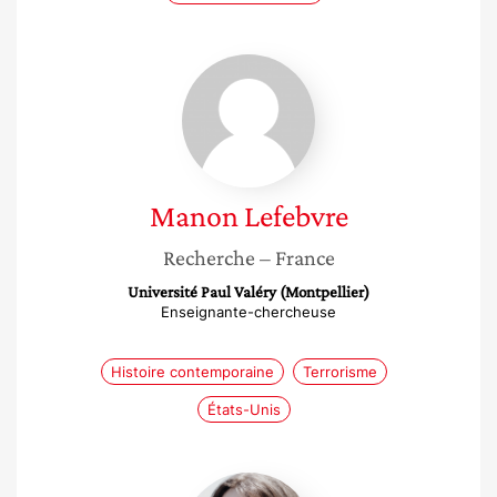
Manon
Lefebvre
Manon
Lefebvre
Recherche
– France
Université Paul Valéry (Montpellier)
Enseignante-chercheuse
Histoire contemporaine
Terrorisme
États-Unis
Elise