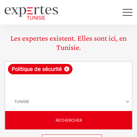
Les expertes existent. Elles sont ici, en
Tunisie.
R
×
Politique de sécurité
e
q
P
u
a
y
ê
s
t
RECHERCHER
e