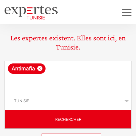
Les expertes existent. Elles sont ici, en
Tunisie.
R
×
Antimafia
e
q
P
u
a
y
ê
s
t
RECHERCHER
e