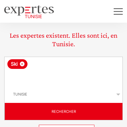
Les expertes existent. Elles sont ici, en
Tunisie.
R
×
Ski
e
q
P
u
a
y
ê
s
t
RECHERCHER
e