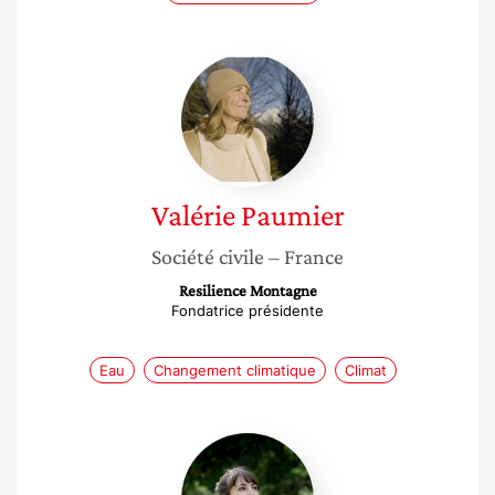
Valérie
Paumier
Valérie
Paumier
Société civile
– France
Resilience Montagne
Fondatrice présidente
Eau
Changement climatique
Climat
Sandy
Plas