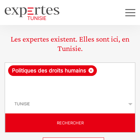
Les expertes existent. Elles sont ici, en
Tunisie.
R
×
Politiques des droits humains
e
q
P
u
a
y
ê
s
t
RECHERCHER
e