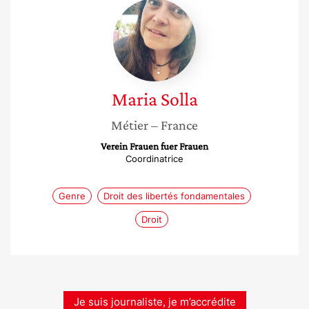
Maria
Solla
Maria
Solla
Métier
– France
Verein Frauen fuer Frauen
Coordinatrice
Genre
Droit des libertés fondamentales
Droit
Je suis journaliste, je m’accrédite