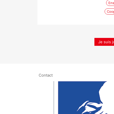
Ens
Coop
Je suis j
Contact