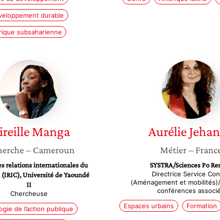
veloppement durable
rique subsaharienne
Mireille
Aurélie
Manga
Jehann
reille
Manga
Aurélie
Jeha
herche
– Cameroun
Métier
– Franc
es relations internationales du
SYSTRA/Sciences Po Re
Directrice Service Con
(IRIC), Université de Yaoundé
(Aménagement et mobilités)/
II
conférences associ
Chercheuse
Espaces urbains
Formation
ogie de l’action publique