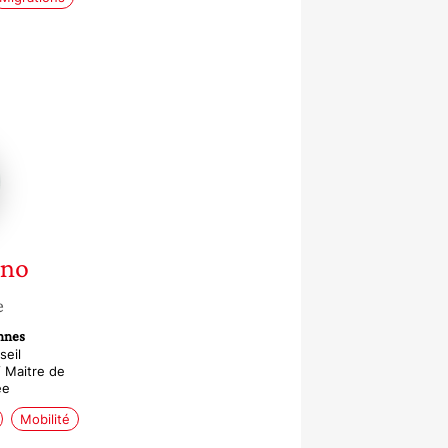
o
nno
e
nnes
seil
 Maitre de
ée
Mobilité