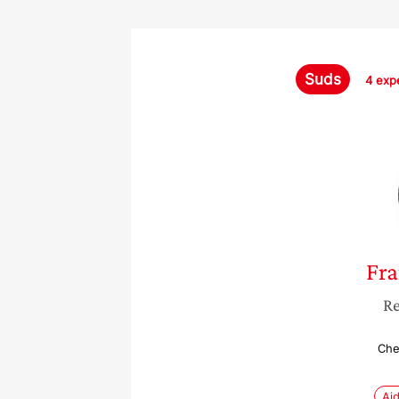
Suds
4 exp
Fra
Re
Che
Ai