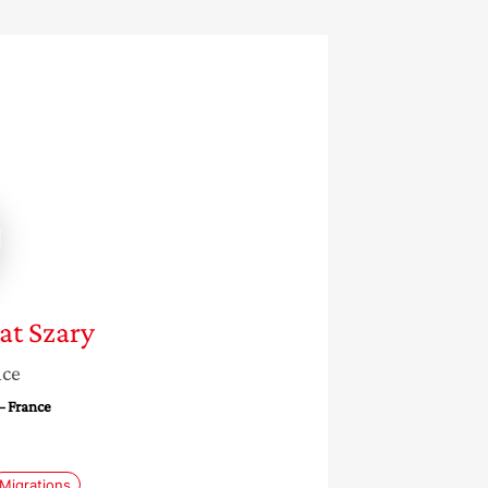
at Szary
nce
– France
Migrations