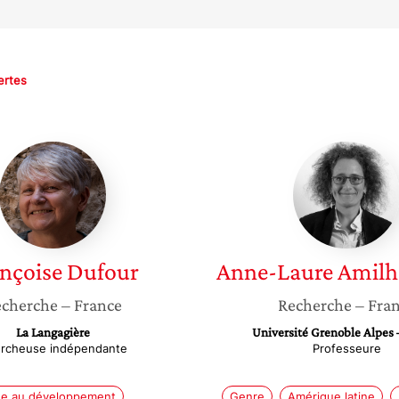
ertes
Françoise
Anne-
Dufour
Laure
Amilhat
Szary
nçoise
Dufour
Anne-Laure
Amilh
cherche
– France
Recherche
– Fra
La Langagière
Université Grenoble Alpes 
rcheuse indépendante
Professeure
de au développement
Genre
Amérique latine