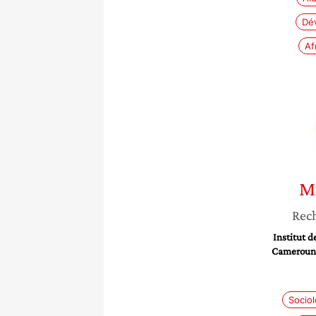
Dé
Af
Mi
Rec
Institut d
Cameroun 
Sociol