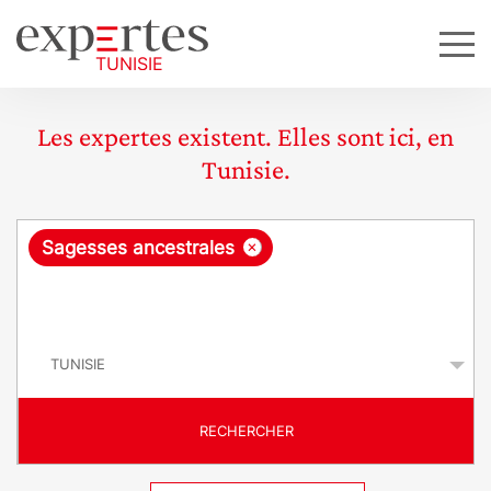
Les expertes existent. Elles sont ici, en
Tunisie.
R
×
Sagesses ancestrales
e
q
P
u
a
y
ê
s
t
RECHERCHER
e