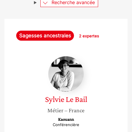
Recherche avancée
Sagesses ancestrales
2 expertes
Sylvie
Le
Bail
Sylvie
Le Bail
Métier
– France
Kaouann
Conférencière